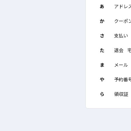
あ
アドレ
か
クーポ
さ
支払い
た
退会
ま
メール
や
予約番
ら
領収証